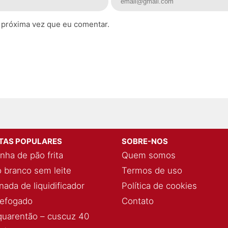
 próxima vez que eu comentar.
ITAS POPULARES
SOBRE-NOS
nha de pão frita
Quem somos
 branco sem leite
Termos de uso
ada de liquidificador
Política de cookies
refogado
Contato
quarentão – cuscuz 40