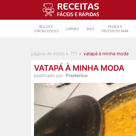
BOLOS E
PEIXES E
CARNES
AVES
TORTAS DOCES
FRUTOS DO MAR
página de inicio
???
vatapá à minha moda
VATAPÁ À MINHA MODA
publicado por:
Frederico