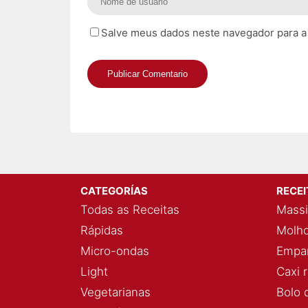
Salve meus dados neste navegador para a
CATEGORÍAS
RECE
Todas as Receitas
Massi
Rápidas
Molho
Micro-ondas
Empan
Light
Caxi 
Vegetarianas
Bolo 