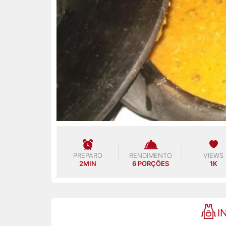
PREPARO
RENDIMENTO
VIEWS
2MIN
6 PORÇÕES
1K
I