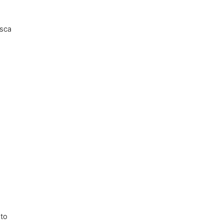
sca
to