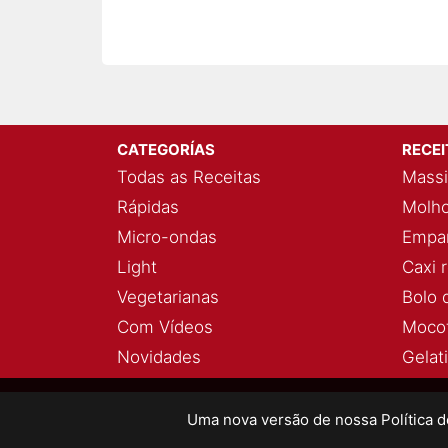
CATEGORÍAS
RECE
Todas as Receitas
Massi
Rápidas
Molho
Micro-ondas
Empan
Light
Caxi 
Vegetarianas
Bolo 
Com Vídeos
Mocot
Novidades
Gelat
Uma nova versão de nossa Política 