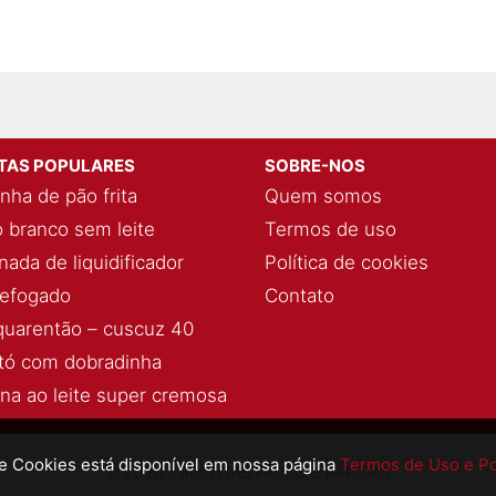
ITAS POPULARES
SOBRE-NOS
nha de pão frita
Quem somos
 branco sem leite
Termos de uso
ada de liquidificador
Política de cookies
refogado
Contato
quarentão – cuscuz 40
ó com dobradinha
ina ao leite super cremosa
de Cookies está disponível em nossa página
Termos de Uso e Pol
© 2026 - RECEITAS FÁCEIS E RÁPIDAS