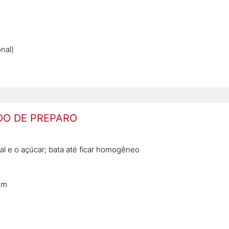
nal)
O DE PREPARO
l e o açúcar; bata até ficar homogêneo
em