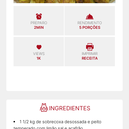
PREPARO
RENDIMENTO
2MIN
5 PORÇÕES
VIEWS
IMPRIMIR
1K
RECEITA
INGREDIENTES
1 1/2 kg de sobrecoxa desossada e peito
temperado com limão sal e açafrão