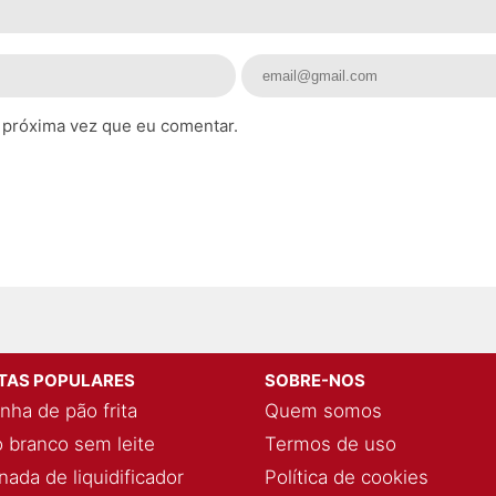
 próxima vez que eu comentar.
ITAS POPULARES
SOBRE-NOS
nha de pão frita
Quem somos
 branco sem leite
Termos de uso
ada de liquidificador
Política de cookies