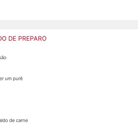
O DE PREPARO
são
zer um purê
aldo de carne