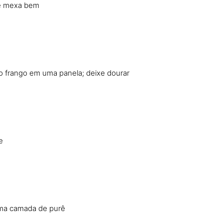
 e mexa bem
o frango em uma panela; deixe dourar
e
a camada de purê