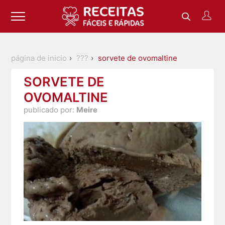
página de inicio
???
sorvete de ovomaltine
SORVETE DE
OVOMALTINE
publicado por:
Meire