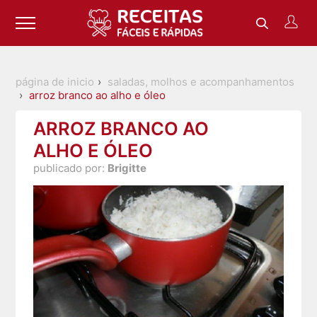
página de inicio
saladas, molhos e acompanhamentos
arroz branco ao alho e óleo
ARROZ BRANCO AO
ALHO E ÓLEO
publicado por:
Brigitte