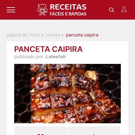
página de inicio
carnes
panceta caipira
PANCETA CAIPIRA
publicado por:
Lateefah