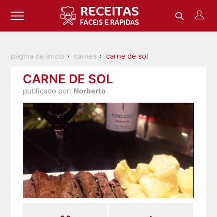
página de inicio
carnes
carne de sol
CARNE DE SOL
publicado por:
Norberto