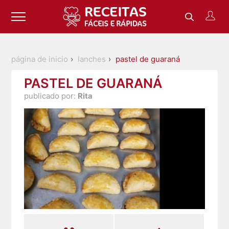
página de inicio
lanches
pastel de guaraná
PASTEL DE GUARANÁ
publicado por:
Rita