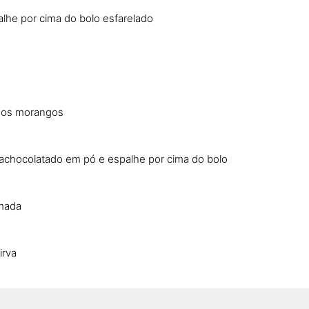
alhe por cima do bolo esfarelado
 dos morangos
 achocolatado em pó e espalhe por cima do bolo
amada
irva