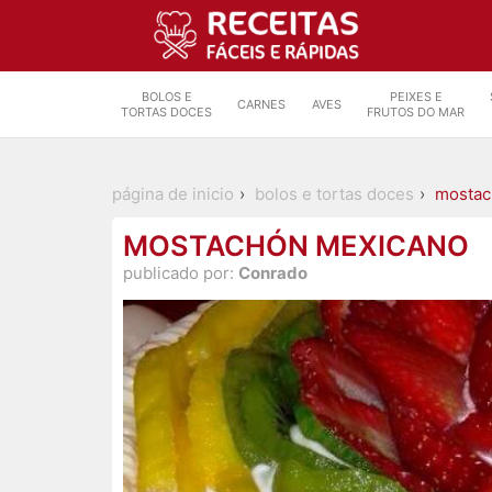
BOLOS E
PEIXES E
CARNES
AVES
TORTAS DOCES
FRUTOS DO MAR
página de inicio
bolos e tortas doces
mostac
MOSTACHÓN MEXICANO
publicado por:
Conrado