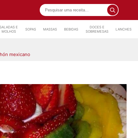
SALADAS E
DOCES E
SOPAS
MASSAS
BEBIDAS
LANCHES
MOLHOS
SOBREMESAS
hón mexicano