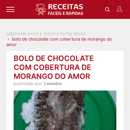
página de inicio
bolos e tortas doces
bolo de chocolate com cobertura de morango do
amor
BOLO DE CHOCOLATE
COM COBERTURA DE
MORANGO DO AMOR
publicado por:
Leandra