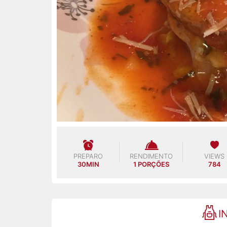
PREPARO
RENDIMENTO
VIEWS
30MIN
1 PORÇÕES
784
I