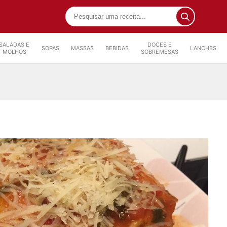
SALADAS E
DOCES E
SOPAS
MASSAS
BEBIDAS
LANCHES
MOLHOS
SOBREMESAS