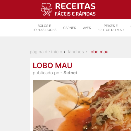
BOLOS E
PEIXES E
CARNES
AVES
TORTAS DOCES
FRUTOS DO MAR
página de inicio
lanches
lobo mau
LOBO MAU
publicado por:
Sidnei