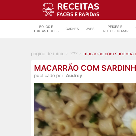
BOLOS E
PEIXES E
CARNES
AVES
TORTAS DOCES
FRUTOS DO MAR
página de inicio
???
macarrão com sardinha e
MACARRÃO COM SARDINHA
publicado por:
Audrey