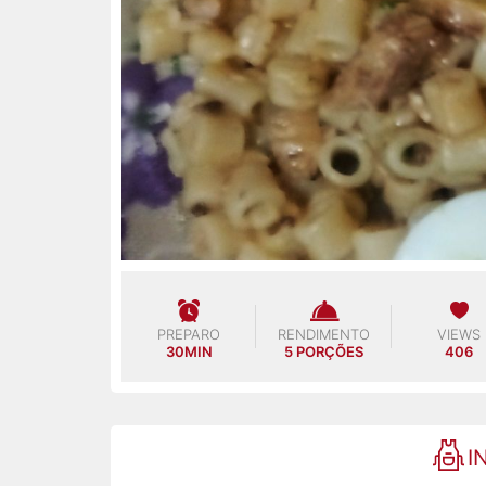
PREPARO
RENDIMENTO
VIEWS
30MIN
5 PORÇÕES
406
I