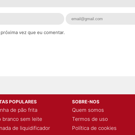
 próxima vez que eu comentar.
ITAS POPULARES
SOBRE-NOS
nha de pão frita
Quem somos
 branco sem leite
Termos de uso
ada de liquidificador
Política de cookies