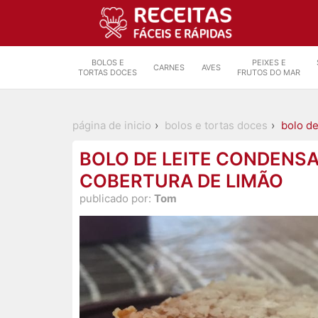
BOLOS E
PEIXES E
CARNES
AVES
TORTAS DOCES
FRUTOS DO MAR
página de inicio
bolos e tortas doces
bolo d
BOLO DE LEITE CONDENS
COBERTURA DE LIMÃO
publicado por:
Tom