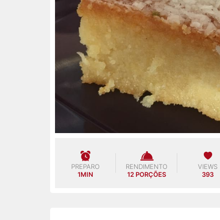
PREPARO
RENDIMENTO
VIEWS
1MIN
12 PORÇÕES
393