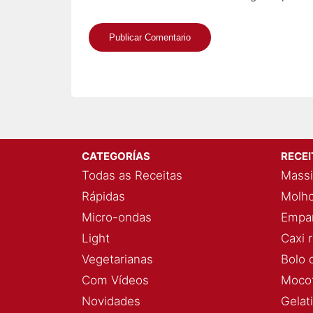
CATEGORÍAS
RECE
Todas as Receitas
Massi
Rápidas
Molho
Micro-ondas
Empan
Light
Caxi 
Vegetarianas
Bolo 
Com Vídeos
Mocot
Novidades
Gelat