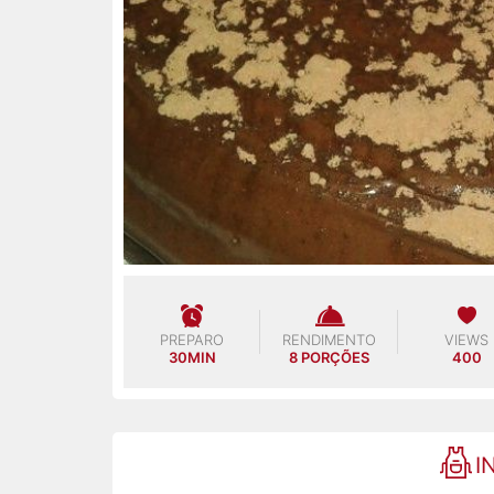
PREPARO
RENDIMENTO
VIEWS
30MIN
8 PORÇÕES
400
I