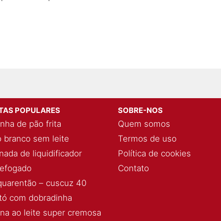
ITAS POPULARES
SOBRE-NOS
nha de pão frita
Quem somos
 branco sem leite
Termos de uso
ada de liquidificador
Política de cookies
refogado
Contato
quarentão – cuscuz 40
ó com dobradinha
ina ao leite super cremosa