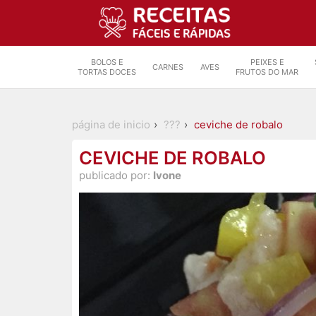
BOLOS E
PEIXES E
CARNES
AVES
TORTAS DOCES
FRUTOS DO MAR
página de inicio
???
ceviche de robalo
CEVICHE DE ROBALO
publicado por:
Ivone