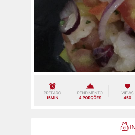
PREPARO
RENDIMENTO
VIEWS
15MIN
4 PORÇÕES
450
I