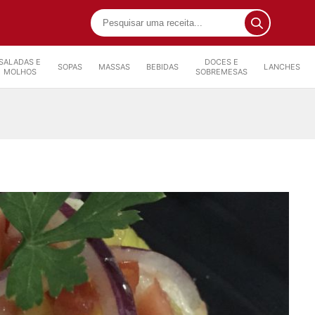
SALADAS E
DOCES E
SOPAS
MASSAS
BEBIDAS
LANCHES
MOLHOS
SOBREMESAS