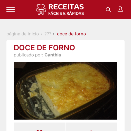
página de inicio
???
doce de forno
DOCE DE FORNO
publicado por:
Cynthia