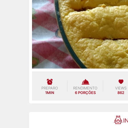
PREPARO
RENDIMENTO
VIEWS
1MIN
6 PORÇÕES
862
I