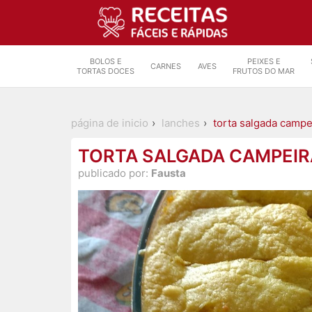
BOLOS E
PEIXES E
CARNES
AVES
TORTAS DOCES
FRUTOS DO MAR
página de inicio
lanches
torta salgada campe
TORTA SALGADA CAMPEIR
publicado por:
Fausta