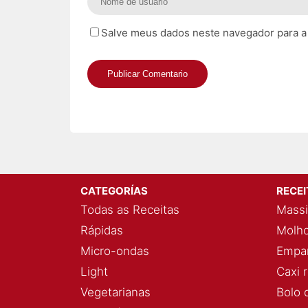
Salve meus dados neste navegador para a
CATEGORÍAS
RECE
Todas as Receitas
Massi
Rápidas
Molho
Micro-ondas
Empan
Light
Caxi 
Vegetarianas
Bolo 