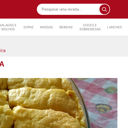
SALADAS E
DOCES E
SOPAS
MASSAS
BEBIDAS
LANCHES
MOLHOS
SOBREMESAS
ira
A