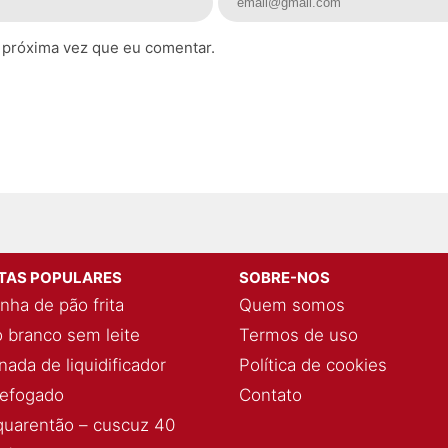
 próxima vez que eu comentar.
ITAS POPULARES
SOBRE-NOS
nha de pão frita
Quem somos
 branco sem leite
Termos de uso
ada de liquidificador
Política de cookies
refogado
Contato
quarentão – cuscuz 40