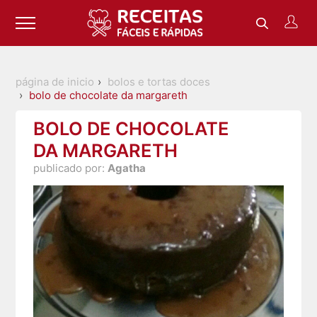
página de inicio
bolos e tortas doces
bolo de chocolate da margareth
BOLO DE CHOCOLATE
DA MARGARETH
publicado por:
Agatha