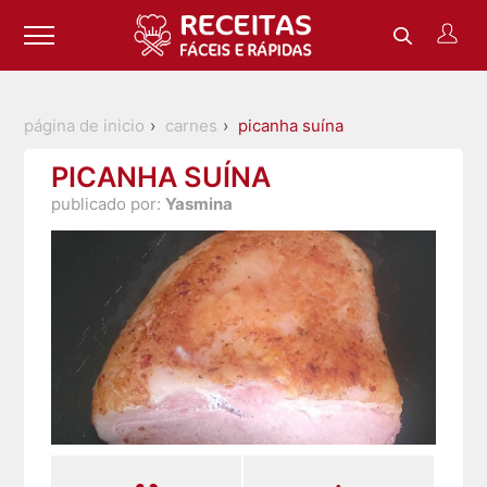
página de inicio
carnes
picanha suína
PICANHA SUÍNA
publicado por:
Yasmina