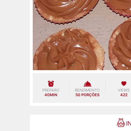
PREPARO
RENDIMENTO
VIEWS
40MIN
50 PORÇÕES
422
I