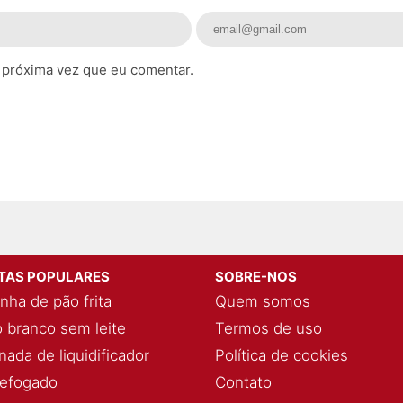
 próxima vez que eu comentar.
ITAS POPULARES
SOBRE-NOS
nha de pão frita
Quem somos
 branco sem leite
Termos de uso
ada de liquidificador
Política de cookies
refogado
Contato