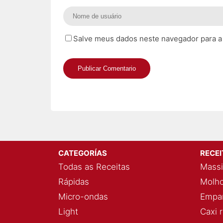
Salve meus dados neste navegador para a
CATEGORÍAS
RECE
Todas as Receitas
Massi
Rápidas
Molho
Micro-ondas
Empan
Light
Caxi 