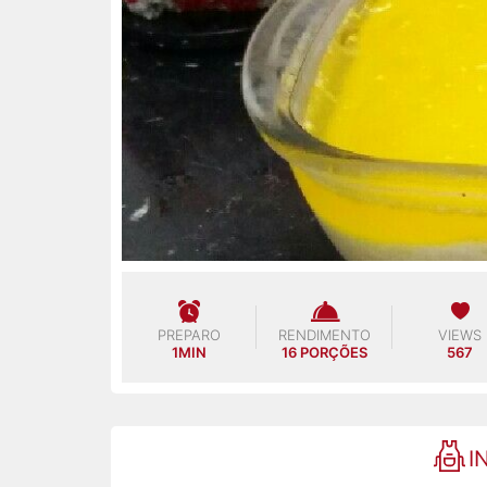
PREPARO
RENDIMENTO
VIEWS
1MIN
16 PORÇÕES
567
I