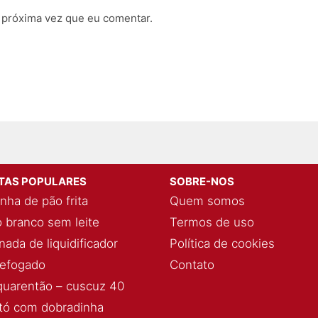
 próxima vez que eu comentar.
ITAS POPULARES
SOBRE-NOS
nha de pão frita
Quem somos
 branco sem leite
Termos de uso
ada de liquidificador
Política de cookies
refogado
Contato
quarentão – cuscuz 40
ó com dobradinha