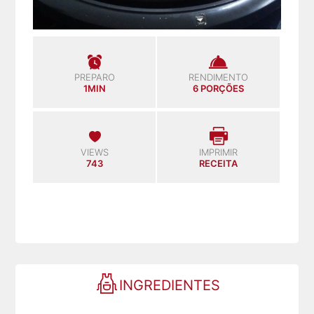
PREPARO
RENDIMENTO
1MIN
6 PORÇÕES
VIEWS
IMPRIMIR
743
RECEITA
INGREDIENTES