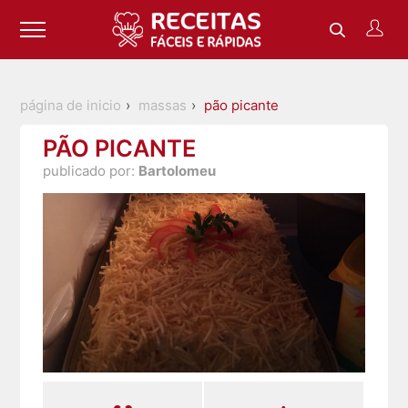
página de inicio
massas
pão picante
PÃO PICANTE
publicado por:
Bartolomeu