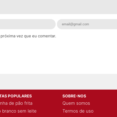
 próxima vez que eu comentar.
ITAS POPULARES
SOBRE-NOS
nha de pão frita
Quem somos
 branco sem leite
Termos de uso