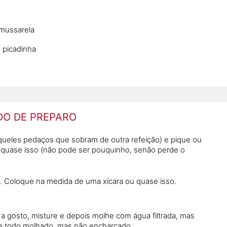
 mussarela
a picadinha
O DE PREPARO
queles pedaços que sobram de outra refeição) e pique ou
 quase isso (não pode ser pouquinho, senão perde o
. Coloque na medida de uma xícara ou quase isso.
a gosto, misture e depois molhe com água filtrada, mas
e todo molhado, mas não encharcado.