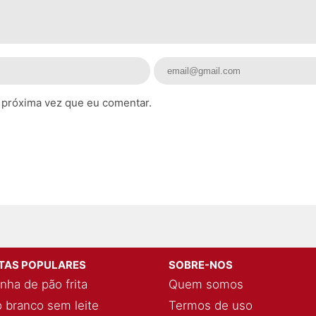
 próxima vez que eu comentar.
ITAS POPULARES
SOBRE-NOS
nha de pão frita
Quem somos
 branco sem leite
Termos de uso