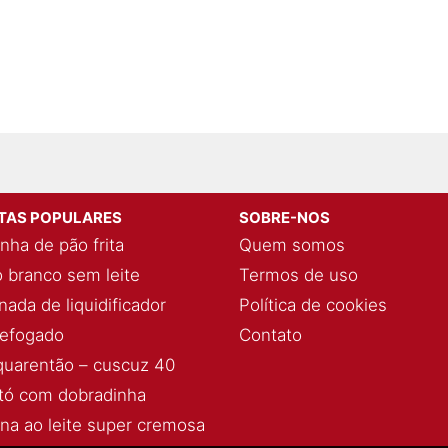
ITAS POPULARES
SOBRE-NOS
nha de pão frita
Quem somos
 branco sem leite
Termos de uso
ada de liquidificador
Política de cookies
refogado
Contato
quarentão – cuscuz 40
ó com dobradinha
ina ao leite super cremosa