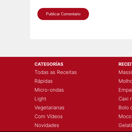
CATEGORÍAS
RECE
Todas as Receitas
Massi
Rápidas
Molho
Micro-ondas
Empan
Light
Caxi 
Vegetarianas
Bolo 
Com Vídeos
Mocot
Novidades
Gelat