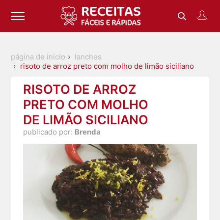
página de inicio
lanches
risoto de arroz preto com molho de limão siciliano
RISOTO DE ARROZ
PRETO COM MOLHO
DE LIMÃO SICILIANO
publicado por:
Brenda