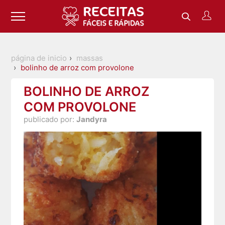
página de inicio
massas
bolinho de arroz com provolone
BOLINHO DE ARROZ
COM PROVOLONE
publicado por:
Jandyra