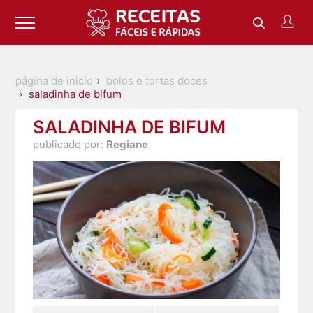
página de inicio
bolos e tortas doces
saladinha de bifum
SALADINHA DE BIFUM
publicado por:
Regiane