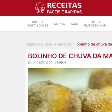
BOLOS E
PEIXES E
CARNES
AVES
TORTAS DOCES
FRUTOS DO MAR
página de inicio
lanches
bolinho de chuva da
BOLINHO DE CHUVA DA M
publicado por:
Janice