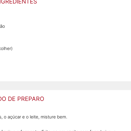
NGREDIENTES
gão
colher)
O DE PREPARO
, o açúcar e o leite, misture bem.