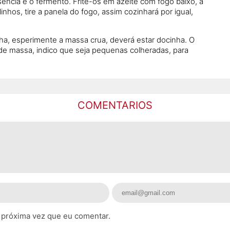
sência e o fermento. Frite-os em azeite com fogo baixo, a
hos, tire a panela do fogo, assim cozinhará por igual,
ha, esperimente a massa crua, deverá estar docinha. O
de massa, indico que seja pequenas colheradas, para
COMENTARIOS
 próxima vez que eu comentar.