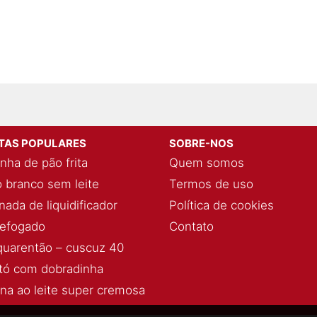
ITAS POPULARES
SOBRE-NOS
nha de pão frita
Quem somos
 branco sem leite
Termos de uso
ada de liquidificador
Política de cookies
refogado
Contato
quarentão – cuscuz 40
ó com dobradinha
ina ao leite super cremosa