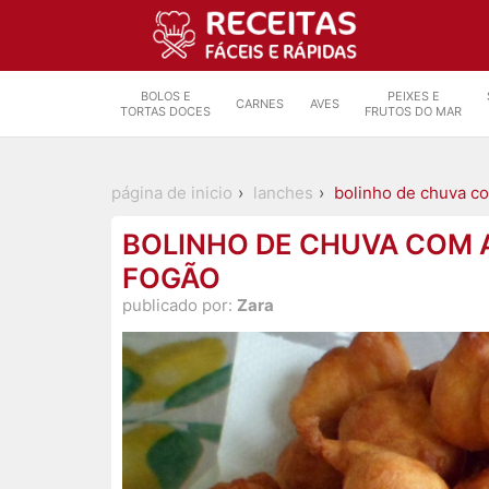
BOLOS E
PEIXES E
CARNES
AVES
TORTAS DOCES
FRUTOS DO MAR
página de inicio
lanches
bolinho de chuva c
BOLINHO DE CHUVA COM 
FOGÃO
publicado por:
Zara