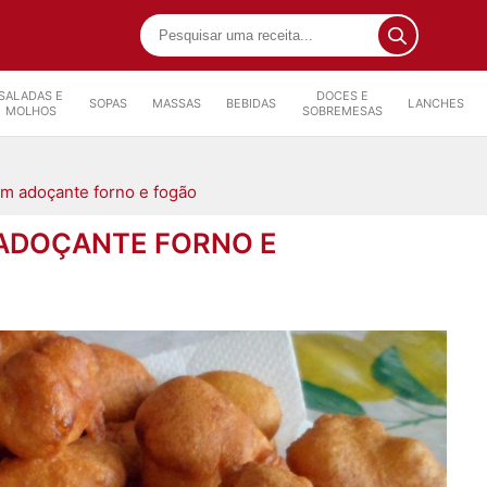
SALADAS E
DOCES E
SOPAS
MASSAS
BEBIDAS
LANCHES
MOLHOS
SOBREMESAS
om adoçante forno e fogão
ADOÇANTE FORNO E