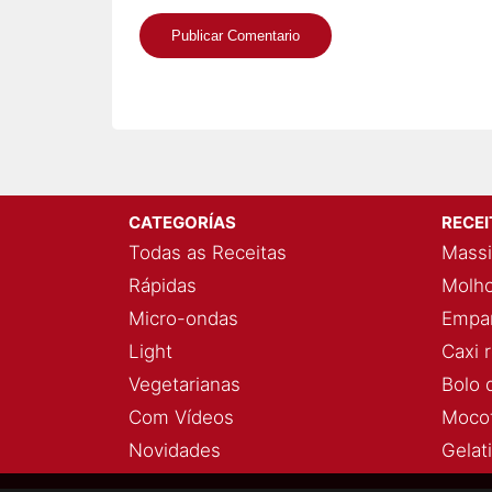
CATEGORÍAS
RECE
Todas as Receitas
Massi
Rápidas
Molho
Micro-ondas
Empan
Light
Caxi 
Vegetarianas
Bolo 
Com Vídeos
Mocot
Novidades
Gelat