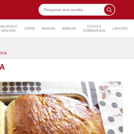
SALADAS E
DOCES E
SOPAS
MASSAS
BEBIDAS
LANCHES
MOLHOS
SOBREMESAS
zira
RA