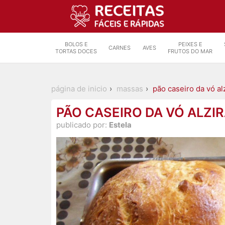
BOLOS E
PEIXES E
CARNES
AVES
TORTAS DOCES
FRUTOS DO MAR
página de inicio
massas
pão caseiro da vó al
PÃO CASEIRO DA VÓ ALZI
publicado por:
Estela