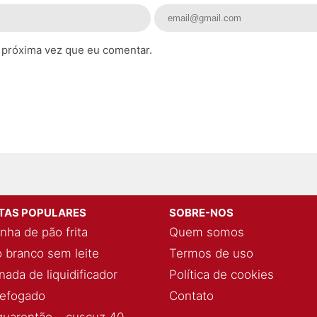
 próxima vez que eu comentar.
ITAS POPULARES
SOBRE-NOS
nha de pão frita
Quem somos
 branco sem leite
Termos de uso
ada de liquidificador
Política de cookies
refogado
Contato