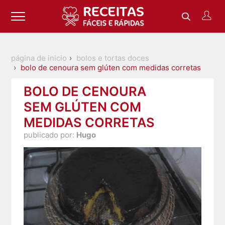
página de inicio
bolos e tortas doces
bolo de cenoura sem glúten com medidas corretas
BOLO DE CENOURA
SEM GLÚTEN COM
MEDIDAS CORRETAS
publicado por:
Hugo