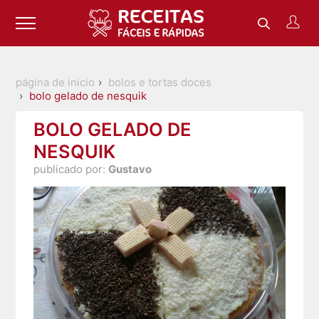
página de inicio
bolos e tortas doces
bolo gelado de nesquik
BOLO GELADO DE
NESQUIK
publicado por:
Gustavo