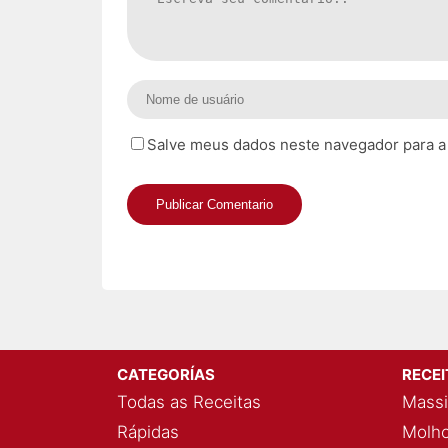
Salve meus dados neste navegador para a
CATEGORÍAS
RECE
Todas as Receitas
Massi
Rápidas
Molho