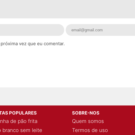
 próxima vez que eu comentar.
ITAS POPULARES
SOBRE-NOS
nha de pão frita
Quem somos
 branco sem leite
Termos de uso