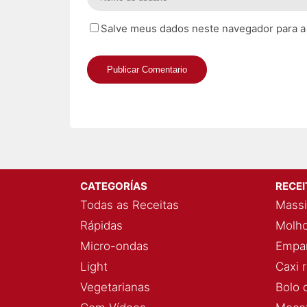
Salve meus dados neste navegador para a
CATEGORÍAS
RECE
Todas as Receitas
Massi
Rápidas
Molho
Micro-ondas
Empan
Light
Caxi 
Vegetarianas
Bolo 