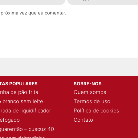
 próxima vez que eu comentar.
ITAS POPULARES
SOBRE-NOS
nha de pão frita
Quem somos
 branco sem leite
Termos de uso
ada de liquidificador
Política de cookies
refogado
Contato
quarentão – cuscuz 40