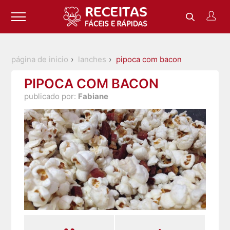
página de inicio
lanches
pipoca com bacon
PIPOCA COM BACON
publicado por:
Fabiane