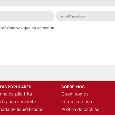
 próxima vez que eu comentar.
ITAS POPULARES
SOBRE-NOS
nha de pão frita
Quem somos
 branco sem leite
Termos de uso
ada de liquidificador
Política de cookies