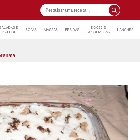
SALADAS E
DOCES E
SOPAS
MASSAS
BEBIDAS
LANCHES
MOLHOS
SOBREMESAS
erenata