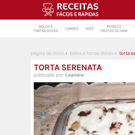
BOLOS E
PEIXES E
CARNES
AVES
TORTAS DOCES
FRUTOS DO MAR
página de inicio
bolos e tortas doces
torta s
TORTA SERENATA
publicado por:
Leandra