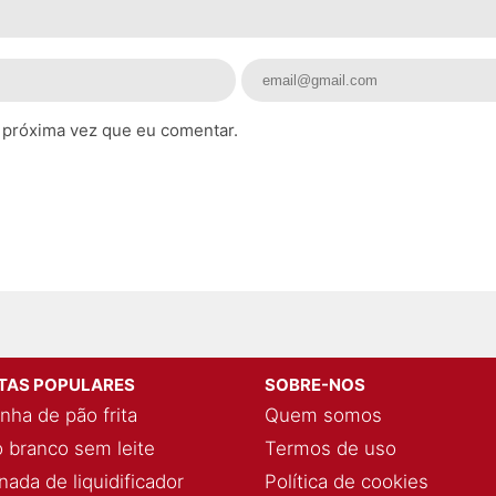
 próxima vez que eu comentar.
ITAS POPULARES
SOBRE-NOS
nha de pão frita
Quem somos
 branco sem leite
Termos de uso
ada de liquidificador
Política de cookies