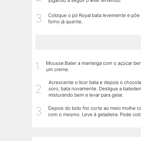
jogando a seguir o leite fervendo.
Coloque o pó Royal bata levemente e põe 
forno já quente.
Mousse:Bater a manteiga com o açúcar bem 
um creme.
Acrescente o licor bata e depois o choco
soro, bata novamente. Desligue a batedei
misturando bem e levar para gelar.
Depois do bolo frio corte ao meio molhe c
com o mesmo. Leve à geladeira. Pode coloc