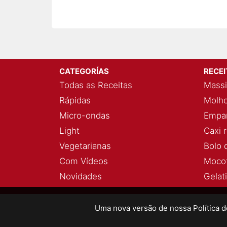
CATEGORÍAS
RECE
Todas as Receitas
Massi
Rápidas
Molho
Micro-ondas
Empan
Light
Caxi 
Vegetarianas
Bolo 
Com Vídeos
Mocot
Novidades
Gelat
Uma nova versão de nossa Política 