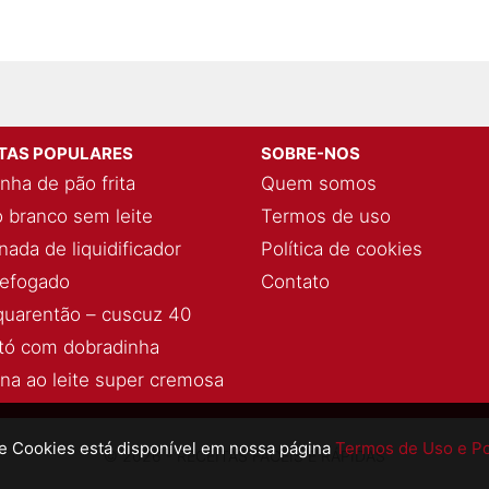
ITAS POPULARES
SOBRE-NOS
nha de pão frita
Quem somos
 branco sem leite
Termos de uso
ada de liquidificador
Política de cookies
refogado
Contato
quarentão – cuscuz 40
ó com dobradinha
ina ao leite super cremosa
de Cookies está disponível em nossa página
Termos de Uso e Pol
© 2026 - RECEITAS FÁCEIS E RÁPIDAS