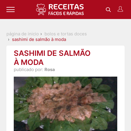
página de inicio
bolos e tortas doces
sashimi de salmão à moda
SASHIMI DE SALMÃO
À MODA
publicado por:
Rosa