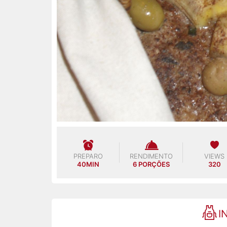
PREPARO
RENDIMENTO
VIEWS
40MIN
6 PORÇÕES
320
I