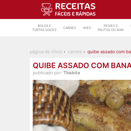
BOLOS E
PEIXES E
CARNES
AVES
TORTAS DOCES
FRUTOS DO MAR
página de inicio
carnes
quibe assado com ba
QUIBE ASSADO COM BANA
publicado por:
Thabita