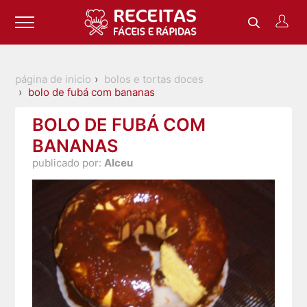
página de inicio
bolos e tortas doces
bolo de fubá com bananas
BOLO DE FUBÁ COM
BANANAS
publicado por:
Alceu