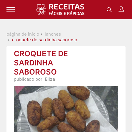
página de inicio
lanches
croquete de sardinha saboroso
CROQUETE DE
SARDINHA
SABOROSO
publicado por:
Eliza