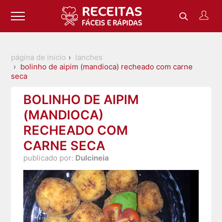
página de inicio
lanches
bolinho de aipim (mandioca) recheado com carne
seca
BOLINHO DE AIPIM
(MANDIOCA)
RECHEADO COM
CARNE SECA
publicado por:
Dulcineia