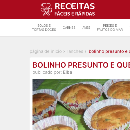
BOLOS E
PEIXES E
CARNES
AVES
TORTAS DOCES
FRUTOS DO MAR
página de inicio
lanches
bolinho presunto e 
BOLINHO PRESUNTO E QU
publicado por:
Elba